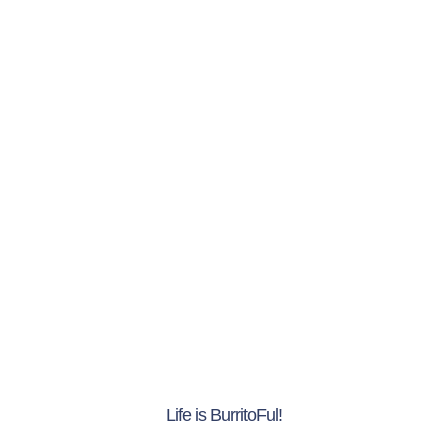
Life is BurritoFul!